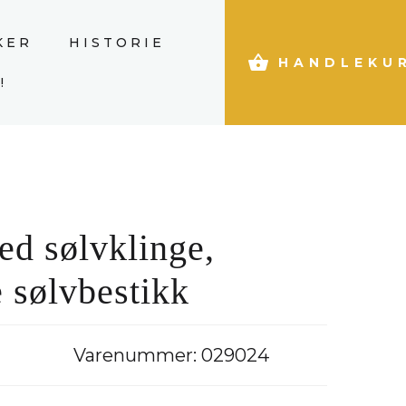
KER
HISTORIE
HANDLEKU
!
ed sølvklinge,
 sølvbestikk
Varenummer:
029024