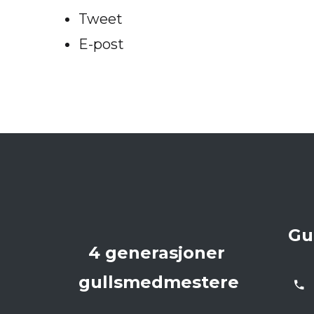
Tweet
E-post
Gu
4 generasjoner
gullsmedmestere